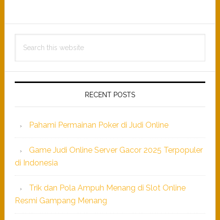
Primary
Search
Sidebar
this
website
RECENT POSTS
Pahami Permainan Poker di Judi Online
Game Judi Online Server Gacor 2025 Terpopuler
di Indonesia
Trik dan Pola Ampuh Menang di Slot Online
Resmi Gampang Menang