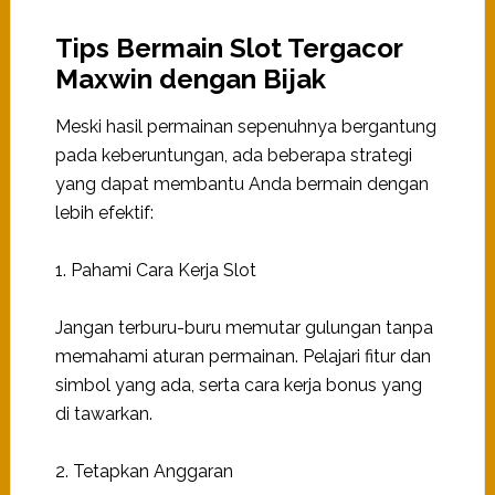
Tips Bermain Slot Tergacor
Maxwin dengan Bijak
Meski hasil permainan sepenuhnya bergantung
pada keberuntungan, ada beberapa strategi
yang dapat membantu Anda bermain dengan
lebih efektif:
1. Pahami Cara Kerja Slot
Jangan terburu-buru memutar gulungan tanpa
memahami aturan permainan. Pelajari fitur dan
simbol yang ada, serta cara kerja bonus yang
di tawarkan.
2. Tetapkan Anggaran