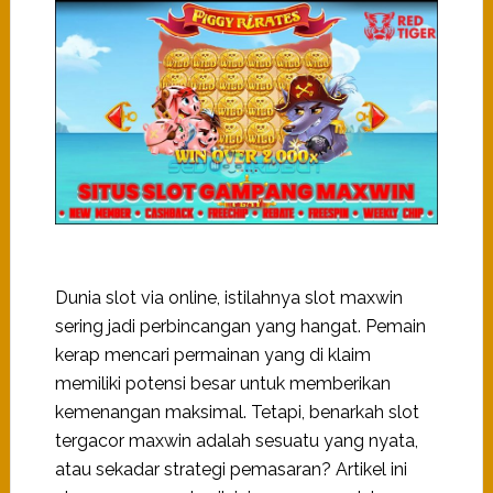
Dunia slot via online, istilahnya slot maxwin
sering jadi perbincangan yang hangat. Pemain
kerap mencari permainan yang di klaim
memiliki potensi besar untuk memberikan
kemenangan maksimal. Tetapi, benarkah slot
tergacor maxwin adalah sesuatu yang nyata,
atau sekadar strategi pemasaran? Artikel ini