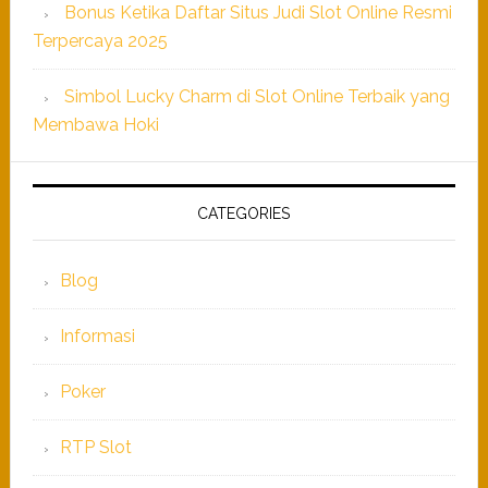
Bonus Ketika Daftar Situs Judi Slot Online Resmi
Terpercaya 2025
Simbol Lucky Charm di Slot Online Terbaik yang
Membawa Hoki
CATEGORIES
Blog
Informasi
Poker
RTP Slot