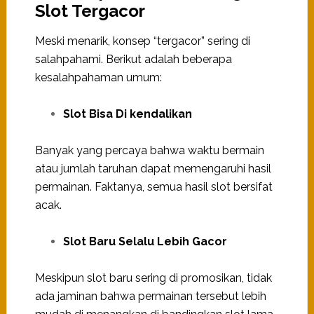
Slot Tergacor
Meski menarik, konsep “tergacor” sering di
salahpahami. Berikut adalah beberapa
kesalahpahaman umum:
Slot Bisa Di kendalikan
Banyak yang percaya bahwa waktu bermain
atau jumlah taruhan dapat memengaruhi hasil
permainan. Faktanya, semua hasil slot bersifat
acak.
Slot Baru Selalu Lebih Gacor
Meskipun slot baru sering di promosikan, tidak
ada jaminan bahwa permainan tersebut lebih