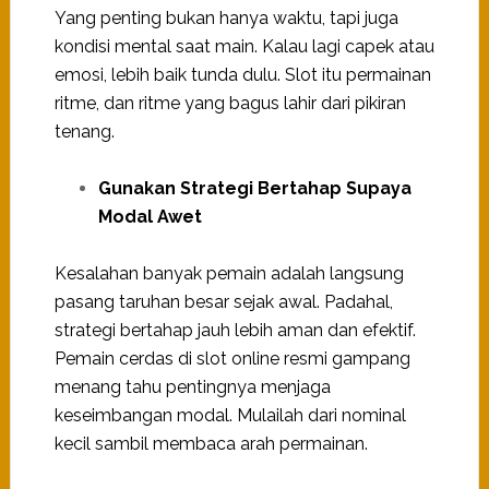
Yang penting bukan hanya waktu, tapi juga
kondisi mental saat main. Kalau lagi capek atau
emosi, lebih baik tunda dulu. Slot itu permainan
ritme, dan ritme yang bagus lahir dari pikiran
tenang.
Gunakan Strategi Bertahap Supaya
Modal Awet
Kesalahan banyak pemain adalah langsung
pasang taruhan besar sejak awal. Padahal,
strategi bertahap jauh lebih aman dan efektif.
Pemain cerdas di slot online resmi gampang
menang tahu pentingnya menjaga
keseimbangan modal.
Mulailah dari nominal
kecil sambil membaca arah permainan.