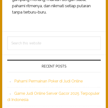
pahami ritmenya, dan nikmati setiap putaran
tanpa terburu-buru.
Primary
Search
Sidebar
this
website
RECENT POSTS
Pahami Permainan Poker di Judi Online
Game Judi Online Server Gacor 2025 Terpopuler
di Indonesia