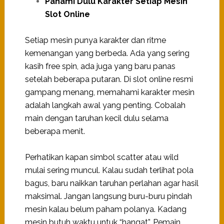
Pahami Dulu Karakter Setiap Mesin
Slot Online
Setiap mesin punya karakter dan ritme
kemenangan yang berbeda. Ada yang sering
kasih free spin, ada juga yang baru panas
setelah beberapa putaran. Di slot online resmi
gampang menang, memahami karakter mesin
adalah langkah awal yang penting.
Cobalah
main dengan taruhan kecil dulu selama
beberapa menit.
Perhatikan kapan simbol scatter atau wild
mulai sering muncul. Kalau sudah terlihat pola
bagus, baru naikkan taruhan perlahan agar hasil
maksimal.
Jangan langsung buru-buru pindah
mesin kalau belum paham polanya. Kadang
mesin butuh waktu untuk “hangat”. Pemain