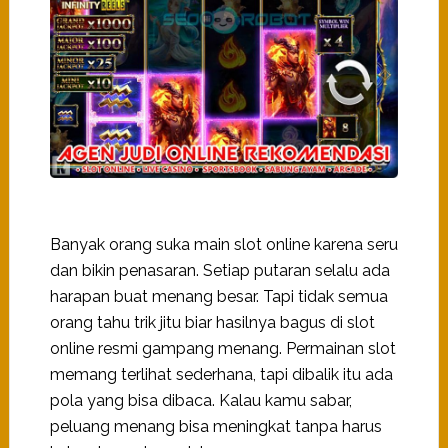
Banyak orang suka main slot online karena seru
dan bikin penasaran. Setiap putaran selalu ada
harapan buat menang besar. Tapi tidak semua
orang tahu trik jitu biar hasilnya bagus di slot
online resmi gampang menang.
Permainan slot
memang terlihat sederhana, tapi dibalik itu ada
pola yang bisa dibaca. Kalau kamu sabar,
peluang menang bisa meningkat tanpa harus