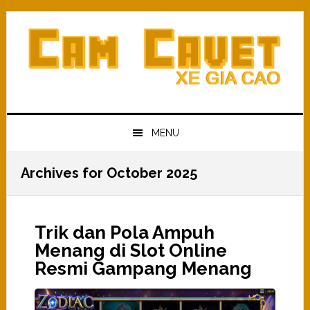
Skip
Skip
Skip
to
to
to
primary
main
primary
navigation
content
sidebar
MENU
Archives for October 2025
Trik dan Pola Ampuh
Menang di Slot Online
Resmi Gampang Menang