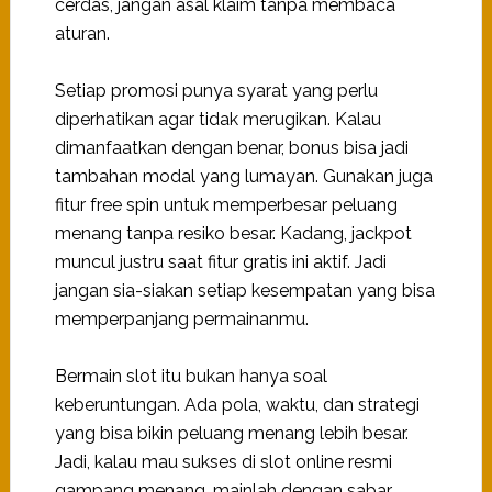
cerdas, jangan asal klaim tanpa membaca
aturan.
Setiap promosi punya syarat yang perlu
diperhatikan agar tidak merugikan. Kalau
dimanfaatkan dengan benar, bonus bisa jadi
tambahan modal yang lumayan.
Gunakan juga
fitur free spin untuk memperbesar peluang
menang tanpa resiko besar. Kadang, jackpot
muncul justru saat fitur gratis ini aktif. Jadi
jangan sia-siakan setiap kesempatan yang bisa
memperpanjang permainanmu.
Bermain slot itu bukan hanya soal
keberuntungan. Ada pola, waktu, dan strategi
yang bisa bikin peluang menang lebih besar.
Jadi, kalau mau sukses di slot online resmi
gampang menang, mainlah dengan sabar,