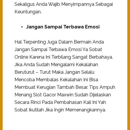
Sekaligus Anda Wajib Menyimpannya Sebagai
Keuntungan.
Jangan Sampai Terbawa Emosi
Hal Terpenting Juga Dalam Bermain Anda
Jangan Sampai Terbawa Emosi Ya Sobat
Online Karena Ini Terbilang Sangat Berbahaya.
Jika Anda Sudah Mengalami Kekalahan
Beruturut – Turut Maka Jangan Selalu
Mencoba Membalas Kekalahan Ini Bisa
Membuat Kerugian Tambah Besar. Tips Ampuh
Menang Slot Gacor Maxwin Sudah Dijelaskan
Secara Rinci Pada Pembahasan Kali Ini Yah
Sobat Ikutilah Jika Ingin Memenangkannya.