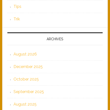
Tips
Trik
ARCHIVES
August 2026
December 2025
October 2025
September 2025
August 2025