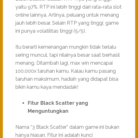
yaitu 97%. RTP ini lebih tinggi dari rata-rata slot
online lainnya. Artinya, peluang untuk menang
jauh lebih besar.
Selain RTP yang tinggi, game
ini punya volatilitas tinggi (5/5).
Itu berarti kemenangan mungkin tidak terlalu
sering muncul, tapi nilainya besar saat berhasil
menang.
Ditambah lagi, max win mencapai
100,000x taruhan kamu. Kalau kamu pasang
taruhan maksimum, hadiah yang didapat bisa
bikin kamu kaya mendadak!
Fitur Black Scatter yang
Menguntungkan
Nama “3 Black Scatter” dalam game ini bukan
hanya hiasan. Fitur ini adalah kunci