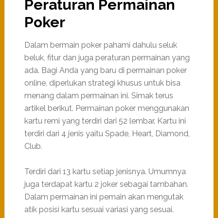
Peraturan Permainan
Poker
Dalam bermain poker pahami dahulu seluk
beluk, fitur dan juga peraturan permainan yang
ada. Bagi Anda yang baru di permainan poker
online, diperlukan strategi khusus untuk bisa
menang dalam permainan ini. Simak terus
artikel berikut.
Permainan poker menggunakan
kartu remi yang terdiri dari 52 lembar. Kartu ini
terdiri dari 4 jenis yaitu Spade, Heart, Diamond,
Club.
Terdiri dari 13 kartu setiap jenisnya. Umumnya
juga terdapat kartu 2 joker sebagai tambahan.
Dalam permainan ini pemain akan mengutak
atik posisi kartu sesuai variasi yang sesuai.