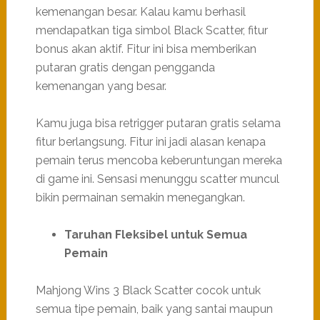
kemenangan besar. Kalau kamu berhasil
mendapatkan tiga simbol Black Scatter, fitur
bonus akan aktif.
Fitur ini bisa memberikan
putaran gratis dengan pengganda
kemenangan yang besar.
Kamu juga bisa retrigger putaran gratis selama
fitur berlangsung.
Fitur ini jadi alasan kenapa
pemain terus mencoba keberuntungan mereka
di game ini. Sensasi menunggu scatter muncul
bikin permainan semakin menegangkan.
Taruhan Fleksibel untuk Semua
Pemain
Mahjong Wins 3 Black Scatter cocok untuk
semua tipe pemain, baik yang santai maupun