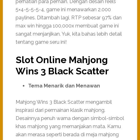
perhatian para pemain.
Dengan desain reels
5×4-5-5-5-4, game ini menawarkan 2.000
paylines. Ditambah lagi, RTP sebesar 97% dan
max win hingga 100,000x membuat game ini
sangat menjanjikan. Yuk, kita bahas lebih detail
tentang game seru ini!
Slot Online Mahjong
Wins 3 Black Scatter
Tema Menarik dan Menawan
Mahjong Wins 3 Black Scatter mengambil
inspirasi dari permainan klasik mahjong.
Desainnya penuh warna dengan simbol-simbol
khas mahjong yang memanjakan mata. Kamu
akan merasa seperti berada di meja mahjong