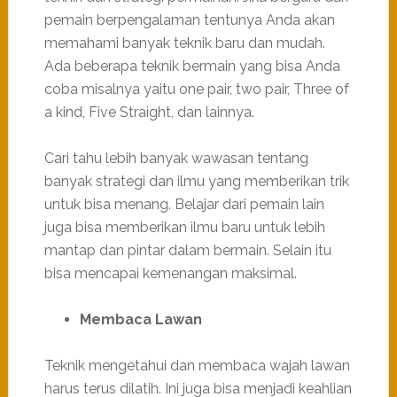
pemain berpengalaman tentunya Anda akan
memahami banyak teknik baru dan mudah.
Ada beberapa teknik bermain yang bisa Anda
coba misalnya yaitu one pair, two pair, Three of
a kind, Five Straight, dan lainnya.
Cari tahu lebih banyak wawasan tentang
banyak strategi dan ilmu yang memberikan trik
untuk bisa menang. Belajar dari pemain lain
juga bisa memberikan ilmu baru untuk lebih
mantap dan pintar dalam bermain. Selain itu
bisa mencapai kemenangan maksimal.
Membaca Lawan
Teknik mengetahui dan membaca wajah lawan
harus terus dilatih. Ini juga bisa menjadi keahlian