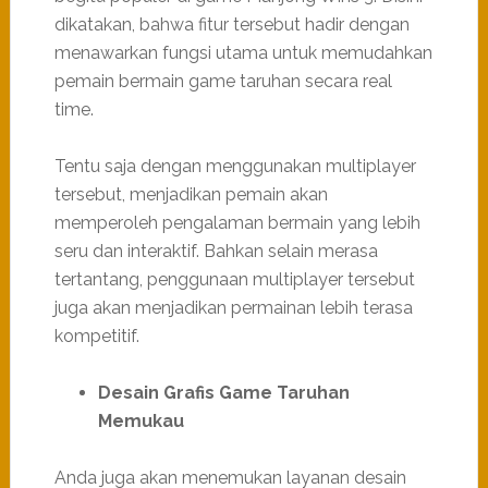
dikatakan, bahwa fitur tersebut hadir dengan
menawarkan fungsi utama untuk memudahkan
pemain bermain game taruhan secara real
time.
Tentu saja dengan menggunakan multiplayer
tersebut, menjadikan pemain akan
memperoleh pengalaman bermain yang lebih
seru dan interaktif. Bahkan selain merasa
tertantang, penggunaan multiplayer tersebut
juga akan menjadikan permainan lebih terasa
kompetitif.
Desain Grafis Game Taruhan
Memukau
Anda juga akan menemukan layanan desain