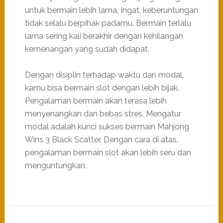
untuk bermain lebih lama. Ingat, keberuntungan
tidak selalu berpihak padamu. Bermain terlalu
lama sering kali berakhir dengan kehilangan
kemenangan yang sudah didapat.
Dengan disiplin terhadap waktu dan modal,
kamu bisa bermain slot dengan lebih bijak.
Pengalaman bermain akan terasa lebih
menyenangkan dan bebas stres.
Mengatur
modal adalah kunci sukses bermain Mahjong
Wins 3 Black Scatter. Dengan cara di atas,
pengalaman bermain slot akan lebih seru dan
menguntungkan.