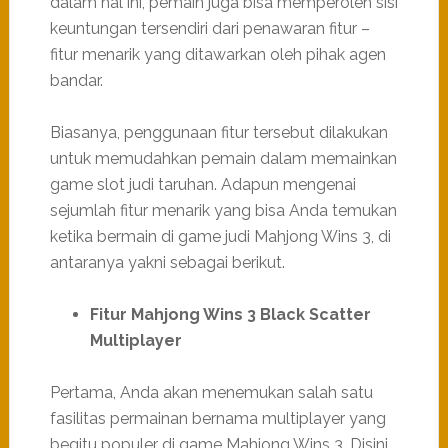
dalam hal ini, pemain juga bisa memperoleh sisi
keuntungan tersendiri dari penawaran fitur –
fitur menarik yang ditawarkan oleh pihak agen
bandar.
Biasanya, penggunaan fitur tersebut dilakukan
untuk memudahkan pemain dalam memainkan
game slot judi taruhan. Adapun mengenai
sejumlah fitur menarik yang bisa Anda temukan
ketika bermain di game judi Mahjong Wins 3, di
antaranya yakni sebagai berikut.
Fitur Mahjong Wins 3 Black Scatter
Multiplayer
Pertama, Anda akan menemukan salah satu
fasilitas permainan bernama multiplayer yang
begitu populer di game Mahjong Wins 3. Disini