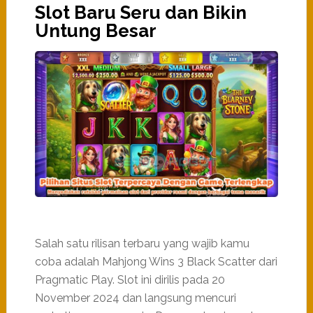
Slot Baru Seru dan Bikin
Untung Besar
Salah satu rilisan terbaru yang wajib kamu
coba adalah Mahjong Wins 3 Black Scatter dari
Pragmatic Play. Slot ini dirilis pada 20
November 2024 dan langsung mencuri