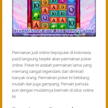
Permainan judi online terpopuler di indonesia
pasti langsung terpikir akan permainan poker
online. Poker ini adalah permainan lama yang
memang sangat legendaris dan diminati
banyak orang. Permainan poker ini terbilang
mudah dan juga gampang. Pemain pemula
pun dengan mudahnya bermain di situs online
ini.