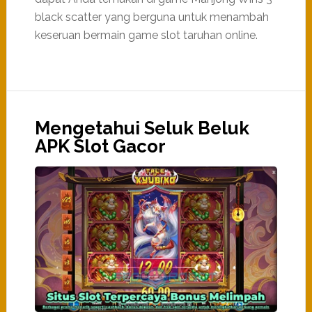
black scatter yang berguna untuk menambah
keseruan bermain game slot taruhan online.
Mengetahui Seluk Beluk
APK Slot Gacor