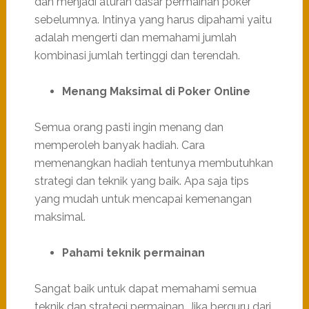
dan menjadi aturan dasar permainan poker
sebelumnya. Intinya yang harus dipahami yaitu
adalah mengerti dan memahami jumlah
kombinasi jumlah tertinggi dan terendah.
Menang Maksimal di Poker Online
Semua orang pasti ingin menang dan
memperoleh banyak hadiah. Cara
memenangkan hadiah tentunya membutuhkan
strategi dan teknik yang baik. Apa saja tips
yang mudah untuk mencapai kemenangan
maksimal.
Pahami teknik permainan
Sangat baik untuk dapat memahami semua
teknik dan strategi permainan. Jika berguru dari