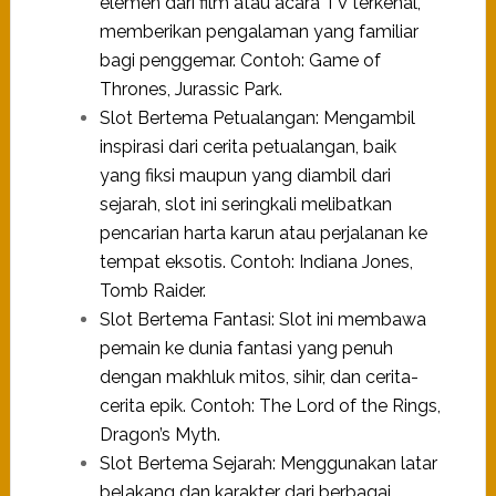
elemen dari film atau acara TV terkenal,
memberikan pengalaman yang familiar
bagi penggemar. Contoh: Game of
Thrones, Jurassic Park.
Slot Bertema Petualangan: Mengambil
inspirasi dari cerita petualangan, baik
yang fiksi maupun yang diambil dari
sejarah, slot ini seringkali melibatkan
pencarian harta karun atau perjalanan ke
tempat eksotis. Contoh: Indiana Jones,
Tomb Raider.
Slot Bertema Fantasi: Slot ini membawa
pemain ke dunia fantasi yang penuh
dengan makhluk mitos, sihir, dan cerita-
cerita epik. Contoh: The Lord of the Rings,
Dragon’s Myth.
Slot Bertema Sejarah: Menggunakan latar
belakang dan karakter dari berbagai