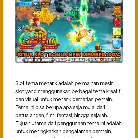
Slot tema menarik adalah permainan mesin
slot yang menggunakan berbagai tema kreatif
dan visual untuk menarik perhatian pemain.
Tema ini bisa berupa apa saja mulai dari
petualangan, film, fantasi, hingga sejarah.
Tujuan utama dari penggunaan tema ini adalah
untuk meningkatkan pengalaman bermain,