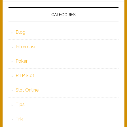
CATEGORIES
Blog
Informasi
Poker
RTP Slot
Slot Online
Tips
Trik