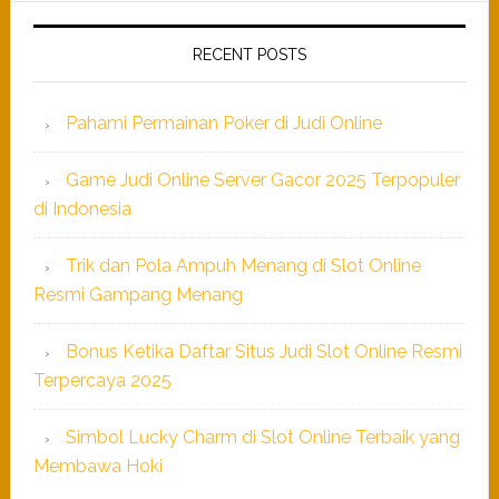
RECENT POSTS
Pahami Permainan Poker di Judi Online
Game Judi Online Server Gacor 2025 Terpopuler
di Indonesia
Trik dan Pola Ampuh Menang di Slot Online
Resmi Gampang Menang
Bonus Ketika Daftar Situs Judi Slot Online Resmi
Terpercaya 2025
Simbol Lucky Charm di Slot Online Terbaik yang
Membawa Hoki