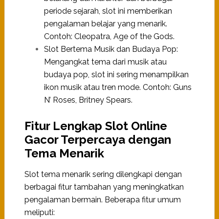
periode sejarah, slot ini memberikan
pengalaman belajar yang menarik.
Contoh: Cleopatra, Age of the Gods.
Slot Bertema Musik dan Budaya Pop:
Mengangkat tema dari musik atau
budaya pop, slot ini sering menampilkan
ikon musik atau tren mode. Contoh: Guns
N’ Roses, Britney Spears.
Fitur Lengkap Slot Online
Gacor Terpercaya dengan
Tema Menarik
Slot tema menarik sering dilengkapi dengan
berbagai fitur tambahan yang meningkatkan
pengalaman bermain. Beberapa fitur umum
meliputi: