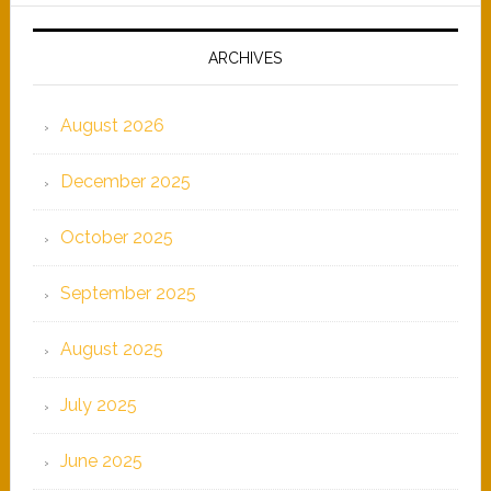
ARCHIVES
August 2026
December 2025
October 2025
September 2025
August 2025
July 2025
June 2025