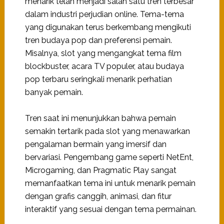
menarik telah menjadi salah satu tren terbesar
dalam industri perjudian online. Tema-tema
yang digunakan terus berkembang mengikuti
tren budaya pop dan preferensi pemain.
Misalnya, slot yang mengangkat tema film
blockbuster, acara TV populer, atau budaya
pop terbaru seringkali menarik perhatian
banyak pemain.
Tren saat ini menunjukkan bahwa pemain
semakin tertarik pada slot yang menawarkan
pengalaman bermain yang imersif dan
bervariasi. Pengembang game seperti NetEnt,
Microgaming, dan Pragmatic Play sangat
memanfaatkan tema ini untuk menarik pemain
dengan grafis canggih, animasi, dan fitur
interaktif yang sesuai dengan tema permainan.