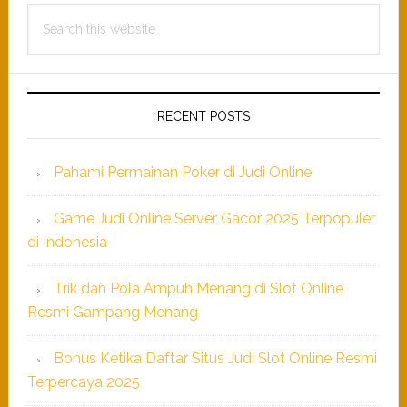
Primary
Search
Sidebar
this
website
RECENT POSTS
Pahami Permainan Poker di Judi Online
Game Judi Online Server Gacor 2025 Terpopuler
di Indonesia
Trik dan Pola Ampuh Menang di Slot Online
Resmi Gampang Menang
Bonus Ketika Daftar Situs Judi Slot Online Resmi
Terpercaya 2025