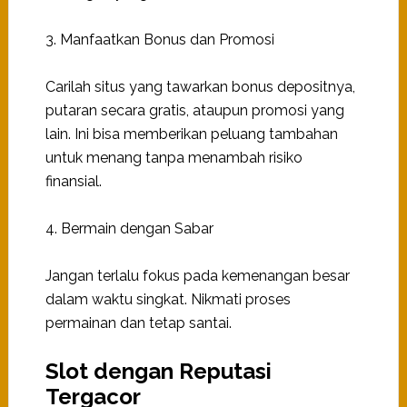
3. Manfaatkan Bonus dan Promosi
Carilah situs yang tawarkan bonus depositnya,
putaran secara gratis, ataupun promosi yang
lain. Ini bisa memberikan peluang tambahan
untuk menang tanpa menambah risiko
finansial.
4. Bermain dengan Sabar
Jangan terlalu fokus pada kemenangan besar
dalam waktu singkat. Nikmati proses
permainan dan tetap santai.
Slot dengan Reputasi
Tergacor