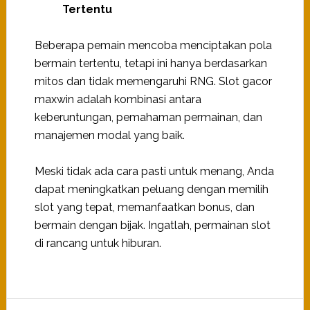
Tertentu
Beberapa pemain mencoba menciptakan pola
bermain tertentu, tetapi ini hanya berdasarkan
mitos dan tidak memengaruhi RNG. Slot gacor
maxwin adalah kombinasi antara
keberuntungan, pemahaman permainan, dan
manajemen modal yang baik.
Meski tidak ada cara pasti untuk menang, Anda
dapat meningkatkan peluang dengan memilih
slot yang tepat, memanfaatkan bonus, dan
bermain dengan bijak. Ingatlah, permainan slot
di rancang untuk hiburan.