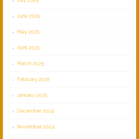
July 2025
June 2025
May 2025
April 2025
March 2025
February 2025
January 2025
December 2024
November 2024