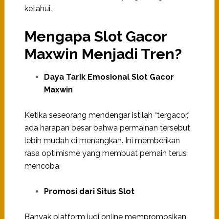
ketahui.
Mengapa Slot Gacor
Maxwin Menjadi Tren?
Daya Tarik Emosional Slot Gacor
Maxwin
Ketika seseorang mendengar istilah “tergacor,”
ada harapan besar bahwa permainan tersebut
lebih mudah di menangkan. Ini memberikan
rasa optimisme yang membuat pemain terus
mencoba.
Promosi dari Situs Slot
Banyak platform judi online mempromosikan