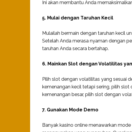
Ini akan membantu Anda memaksimalkan 
5. Mulai dengan Taruhan Kecil
Mulailah bermain dengan taruhan kecil u
Setelah Anda merasa nyaman dengan pe
taruhan Anda secara bertahap.
6. Mainkan Slot dengan Volatilitas ya
Pilih slot dengan volatilitas yang sesua
kemenangan kecil tetapi sering, pilih slot
kemenangan besar, pilih slot dengan volatil
7. Gunakan Mode Demo
Banyak kasino online menawarkan mode