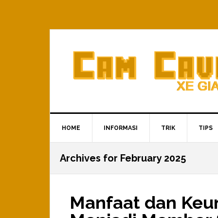
Skip
Skip
Skip
to
to
to
primary
main
primary
navigation
content
sidebar
HOME
INFORMASI
TRIK
TIPS
Archives for February 2025
Manfaat dan Keu