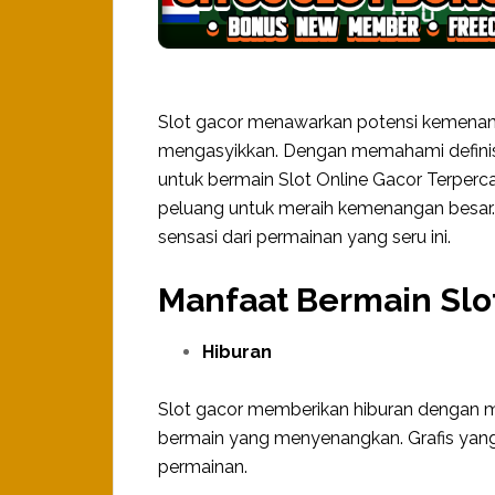
Slot gacor menawarkan potensi kemena
mengasyikkan. Dengan memahami definisi
untuk bermain Slot Online Gacor Terperc
peluang untuk meraih kemenangan besar.
sensasi dari permainan yang seru ini.
Manfaat Bermain Slo
Hiburan
Slot gacor memberikan hiburan dengan 
bermain yang menyenangkan. Grafis yan
permainan.