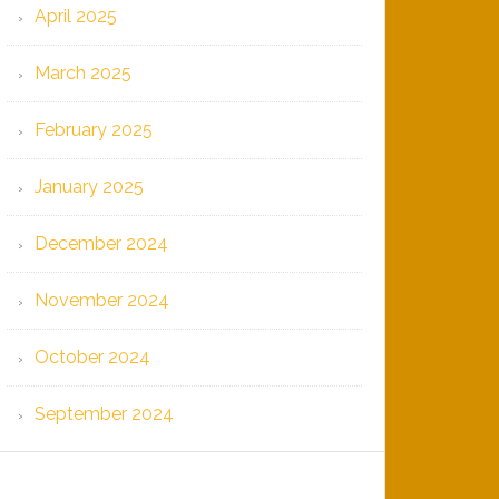
April 2025
March 2025
February 2025
January 2025
December 2024
November 2024
October 2024
September 2024