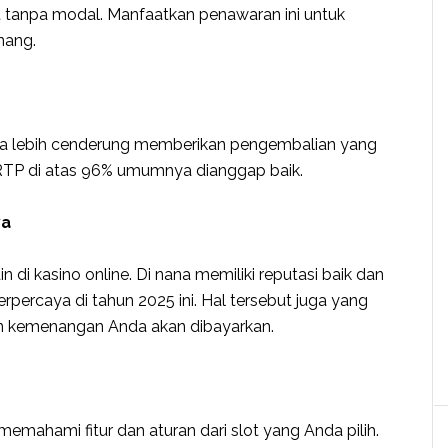
t tanpa modal. Manfaatkan penawaran ini untuk
nang.
eka lebih cenderung memberikan pengembalian yang
 RTP di atas 96% umumnya dianggap baik.
ya
in di kasino online. Di nana memiliki reputasi baik dan
terpercaya di tahun 2025 ini. Hal tersebut juga yang
n kemenangan Anda akan dibayarkan.
mahami fitur dan aturan dari slot yang Anda pilih.