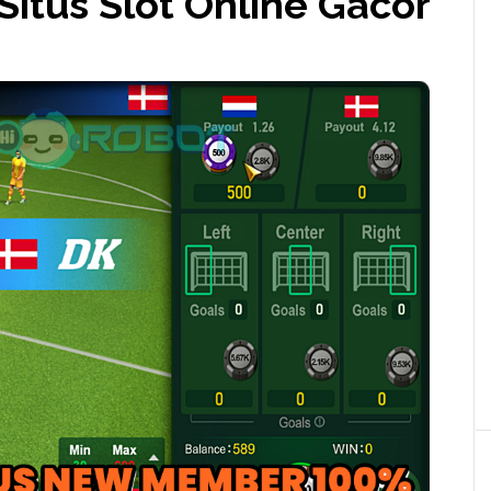
itus Slot Online Gacor