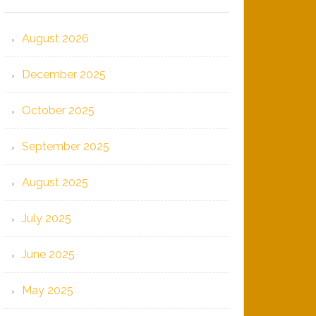
August 2026
December 2025
October 2025
September 2025
August 2025
July 2025
June 2025
May 2025